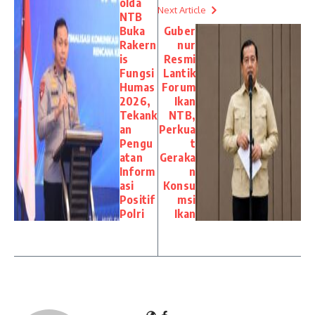
olda
Next Article
NTB
Buka
Guber
Rakern
nur
is
Resmi
Fungsi
Lantik
Humas
Forum
2026,
Ikan
Tekank
NTB,
an
Perkua
Pengu
t
atan
Geraka
Inform
n
asi
Konsu
Positif
msi
Polri
Ikan