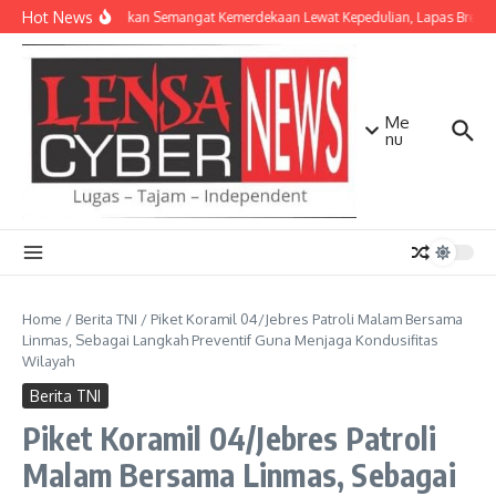
Lewati ke konten
Hot News
Menyalakan Semangat Kemerdekaan Lewat Kepedulian, Lapas Brebes 
Me
nu
Home
/
Berita TNI
/
Piket Koramil 04/Jebres Patroli Malam Bersama
Linmas, Sebagai Langkah Preventif Guna Menjaga Kondusifitas
Wilayah
Berita TNI
Piket Koramil 04/Jebres Patroli
Malam Bersama Linmas, Sebagai