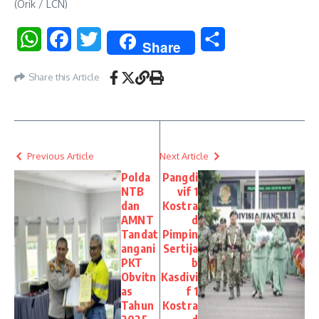
(Orik / LCN)
WhatsApp
Facebook
Twitter
Share
Share
Share this Article
Previous Article
Next Article
Polda
Pangdi
NTB
vif 1
dan
Kostra
AMNT
d
Tandat
Pimpin
angani
Sertija
PKT
b
Obvitn
Kasdivi
as
f 1
Tahun
Kostra