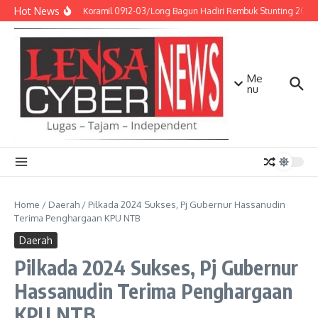
Lewati ke konten
Hot News
Babinsa Koramil 0912-03/Long Bagun Hadiri Rembuk Stunting 2026, 
Me
nu
Home
/
Daerah
/
Pilkada 2024 Sukses, Pj Gubernur Hassanudin
Terima Penghargaan KPU NTB
Daerah
Pilkada 2024 Sukses, Pj Gubernur
Hassanudin Terima Penghargaan
KPU NTB