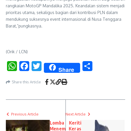
rangkaian MotoGP Mandalika 2025. Keandalan sistem menjadi
prioritas utama, sekaligus bagian dari kontribusi PLN dalam
mendukung suksesnya event internasional di Nusa Tenggara
Barat,”pungkasnya.
(Orik / LCN)
WhatsApp
Facebook
Twitter
Share
Share
Share this Article
Previous Article
Next Article
Lomba
Keriti
Menem
Keras