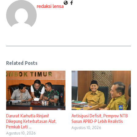
redaksi lensa
Related Posts
Darurat Karhutla Rinjani!
Antisipasi Defisit, Pemprov NTB
Dikepung Keterbatasan Alat,
Susun APBD-P Lebih Realistis
Pemkab Loti ...
Agustus 10, 2026
Agustus 10, 2026