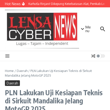
Lewati ke konten
Hot News
Darurat Karhutla Rinjani! Dikepung Keterbatasan Alat, Pemkab Lotim 
Me
nu
Home
/
Daerah
/
PLN Lakukan Uji Kesiapan Teknis di Sirkuit
Mandalika Jelang MotoGP 2025
Daerah
PLN Lakukan Uji Kesiapan Teknis
di Sirkuit Mandalika Jelang
MotoGP 2025