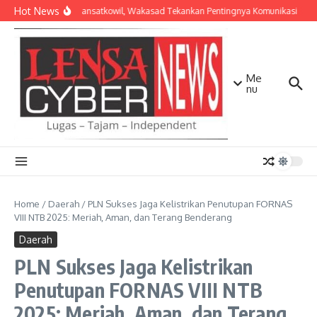
Lewati ke konten
Hot News
Bekali Dansatkowil, Wakasad Tekankan Pentingnya Komunikasi
Ke
Me
nu
Home
/
Daerah
/
PLN Sukses Jaga Kelistrikan Penutupan FORNAS
VIII NTB 2025: Meriah, Aman, dan Terang Benderang
Daerah
PLN Sukses Jaga Kelistrikan
Penutupan FORNAS VIII NTB
2025: Meriah, Aman, dan Terang