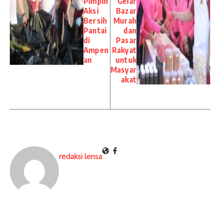
Pimpin
Gelar
Aksi
Bazar
Bersih
Murah
Pantai
dan
di
Pasar
Ampen
Rakyat
an
untuk
Masyar
akat
redaksi lensa