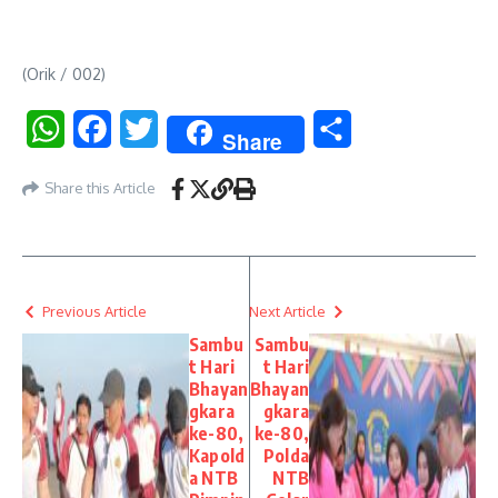
(Orik / 002)
WhatsApp
Facebook
Twitter
Share
Share
Share this Article
Previous Article
Next Article
Sambu
Sambu
t Hari
t Hari
Bhayan
Bhayan
gkara
gkara
ke-80,
ke-80,
Kapold
Polda
a NTB
NTB