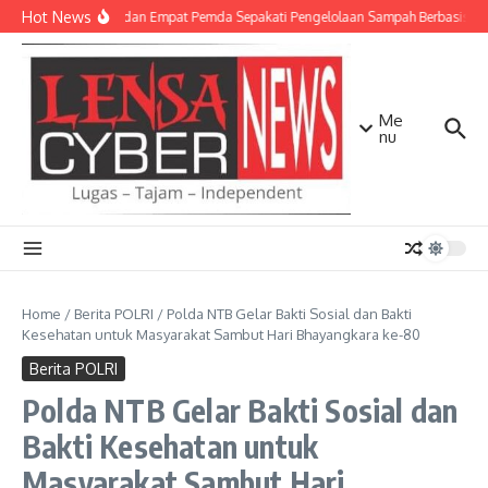
Lewati ke konten
Hot News
TNI AD dan Empat Pemda Sepakati Pengelolaan Sampah Berbasis Tek
Me
nu
Home
/
Berita POLRI
/
Polda NTB Gelar Bakti Sosial dan Bakti
Kesehatan untuk Masyarakat Sambut Hari Bhayangkara ke-80
Berita POLRI
Polda NTB Gelar Bakti Sosial dan
Bakti Kesehatan untuk
Masyarakat Sambut Hari