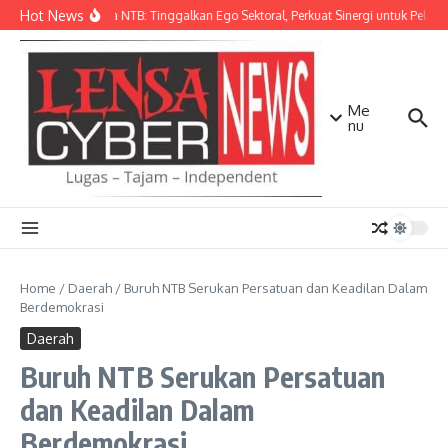
Lewati ke konten
Hot News
Kapolda NTB: Tinggalkan Ego Sektoral, Perkuat Sinergi untuk Pelay
Me
nu
Home
/
Daerah
/
Buruh NTB Serukan Persatuan dan Keadilan Dalam
Berdemokrasi
Daerah
Buruh NTB Serukan Persatuan
dan Keadilan Dalam
Berdemokrasi