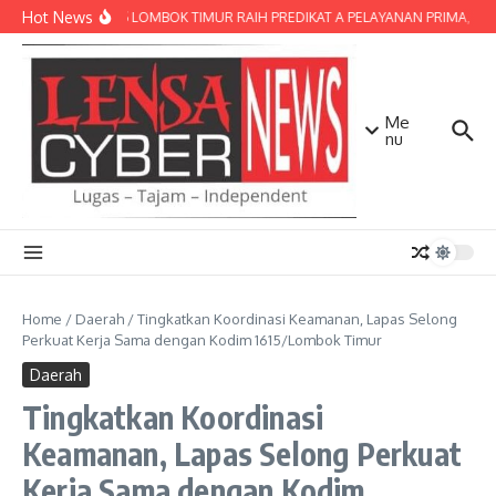
Lewati ke konten
Hot News
POLRES LOMBOK TIMUR RAIH PREDIKAT A PELAYANAN PRIMA, TERBA
Me
nu
Home
/
Daerah
/
Tingkatkan Koordinasi Keamanan, Lapas Selong
Perkuat Kerja Sama dengan Kodim 1615/Lombok Timur
Daerah
Tingkatkan Koordinasi
Keamanan, Lapas Selong Perkuat
Kerja Sama dengan Kodim