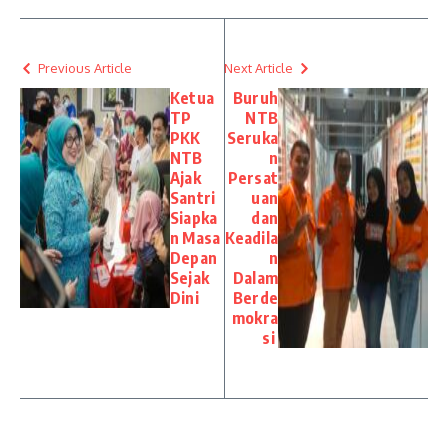
Previous Article
Next Article
Ketua
Buruh
TP
NTB
PKK
Seruka
NTB
n
Ajak
Persat
Santri
uan
Siapka
dan
n Masa
Keadila
Depan
n
Sejak
Dalam
Dini
Berde
mokra
si