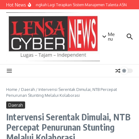
Lewati ke konten
Hot News
NTB Selangkah Lagi Terapkan Sistem Manajemen Talenta ASN
Kapo
Me
nu
Home
/
Daerah
/
Intervensi Serentak Dimulai, NTB Percepat
Penurunan Stunting Melalui Kolaborasi
Daerah
Intervensi Serentak Dimulai, NTB
Percepat Penurunan Stunting
Melalui Kolaborasi