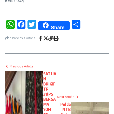
(Orik / 002)
WhatsApp
Facebook
Twitter
Share
Share
Share this Article
Previous Article
SATUA
N
BRIGIF
TP
31/PS
Next Article
BERSA
MA
Polda
YON
NTB