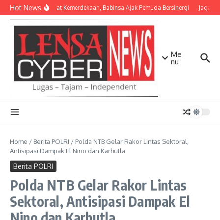
Lewati ke konten
Hot News
Semangat Kemerdekaan, Babinsa Ajak Pemuda Bersinergi
Jaga Mat
Me
nu
Home
/
Berita POLRI
/
Polda NTB Gelar Rakor Lintas Sektoral,
Antisipasi Dampak El Nino dan Karhutla
Berita POLRI
Polda NTB Gelar Rakor Lintas
Sektoral, Antisipasi Dampak El
Nino dan Karhutla