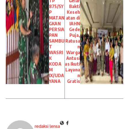
TP
Gelar
875/SY
Bakti
P
Keseh
MATAN
atan di
GKAN
IAHN
PERSIA
Gede
PAN
Puja,
SAMBU
Ratusa
T
n
WASRI
Warga
K
Antusi
KODA
as Ikuti
M
Layana
IX/UDA
n
YANA
Gratis
redaksi lensa