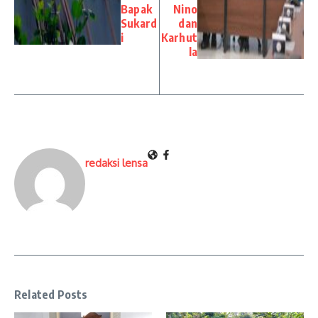
Bapak
Nino
Sukard
dan
i
Karhut
la
redaksi lensa
Related Posts