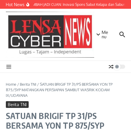
Lewati ke konten
Hot News
SULAP LIMBAH JADI CUAN: Inovasi Spons Sabut Kelapa dan Sabun Cai
Me
nu
Home
/
Berita TNI
/
SATUAN BRIGIF TP 31/PS BERSAMA YON TP
875/SYP MATANGKAN PERSIAPAN SAMBUT WASRIK KODAM
IX/UDAYANA
Berita TNI
SATUAN BRIGIF TP 31/PS
BERSAMA YON TP 875/SYP