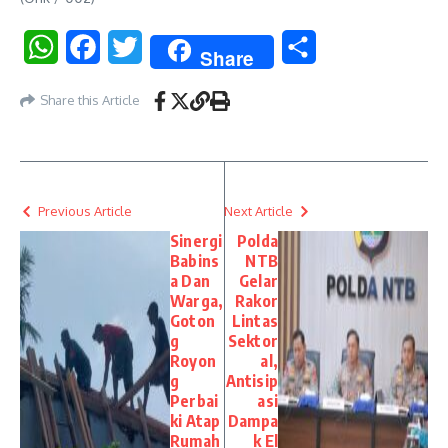
WhatsApp
Facebook
Twitter
Share
Share
Share this Article
Previous Article
Next Article
Sinergi
Polda
Babins
NTB
a Dan
Gelar
Warga,
Rakor
Goton
Lintas
g
Sektor
Royon
al,
g
Antisip
Perbai
asi
ki Atap
Dampa
Rumah
k El