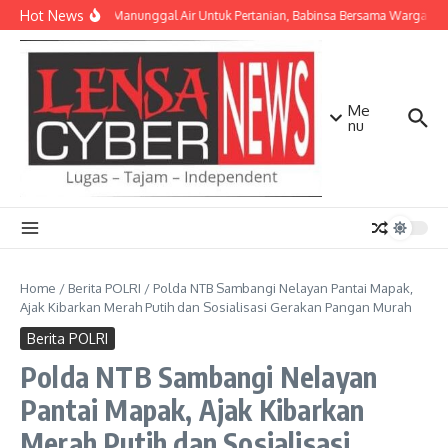
Lewati ke konten
Hot News
TNI AD Manunggal Air Untuk Pertanian, Babinsa Bersama Warga Ban
Me
nu
Home
/
Berita POLRI
/
Polda NTB Sambangi Nelayan Pantai Mapak,
Ajak Kibarkan Merah Putih dan Sosialisasi Gerakan Pangan Murah
Berita POLRI
Polda NTB Sambangi Nelayan
Pantai Mapak, Ajak Kibarkan
Merah Putih dan Sosialisasi