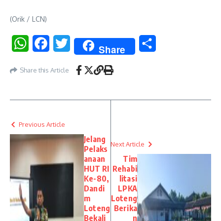
(Orik / LCN)
WhatsApp
Facebook
Twitter
Share
Share
Share this Article
Previous Article
Jelang
Next Article
Pelaks
anaan
Tim
HUT RI
Rehabi
Ke-80,
litasi
Dandi
LPKA
m
Loteng
Loteng
Berika
Bekali
n