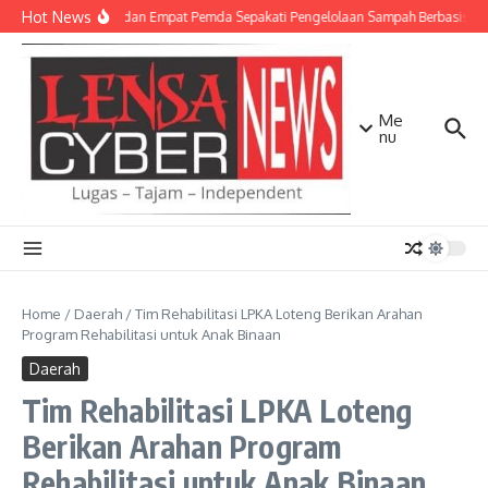
Lewati ke konten
Hot News
TNI AD dan Empat Pemda Sepakati Pengelolaan Sampah Berbasis Tek
Me
nu
Home
/
Daerah
/
Tim Rehabilitasi LPKA Loteng Berikan Arahan
Program Rehabilitasi untuk Anak Binaan
Daerah
Tim Rehabilitasi LPKA Loteng
Berikan Arahan Program
Rehabilitasi untuk Anak Binaan