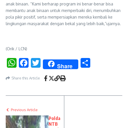
anak binaan. “Kami berharap program ini benar-benar bisa
membantu anak binaan untuk memperbaiki diri, menumbuhkan
pola pikir positif, serta mempersiapkan mereka kembali ke
lingkungan masyarakat dengan bekal yang lebih baik,”ujarnya.
(Orik / LCN)
WhatsApp
Facebook
Twitter
Share
Share
Share this Article
Previous Article
Polda
NTB