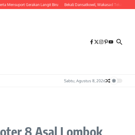
suport Gerakan Langit Biru
Bekali Dansatkowil, Wakasad Tekankan Pentingn
Sabtu, Agustus 8, 2026
loter 8 Asal Lombok