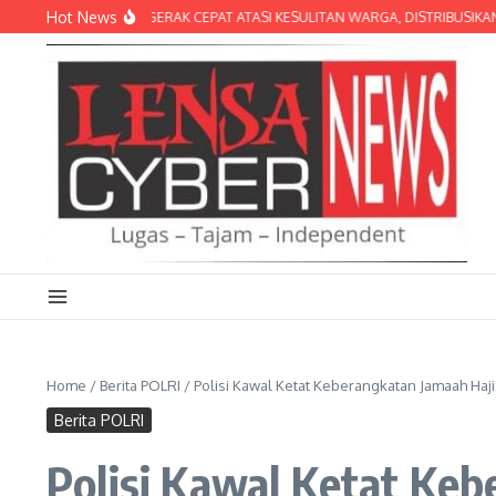
Lewati ke konten
Hot News
RIGIF TP 31/PS GERAK CEPAT ATASI KESULITAN WARGA, DISTRIBUSIKAN AIR 
Home
/
Berita POLRI
/
Polisi Kawal Ketat Keberangkatan Jamaah Haji
Berita POLRI
Polisi Kawal Ketat Keb