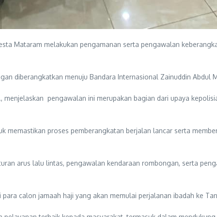
resta Mataram melakukan pengamanan serta pengawalan keberangkat
an diberangkatkan menuju Bandara Internasional Zainuddin Abdul Ma
, menjelaskan pengawalan ini merupakan bagian dari upaya kepolis
uk memastikan proses pemberangkatan berjalan lancar serta membe
ran arus lalu lintas, pengawalan kendaraan rombongan, serta penga
 para calon jamaah haji yang akan memulai perjalanan ibadah ke Tan
pelayanan terbaik kepada masyarakat, termasuk dalam mendukung k