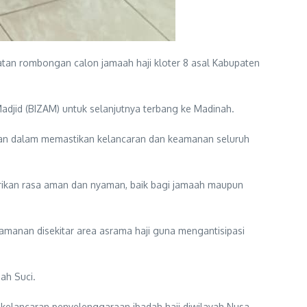
an rombongan calon jamaah haji kloter 8 asal Kabupaten
djid (BIZAM) untuk selanjutnya terbang ke Madinah.
ian dalam memastikan kelancaran dan keamanan seluruh
rikan rasa aman dan nyaman, baik bagi jamaah maupun
manan disekitar area asrama haji guna mengantisipasi
ah Suci.
elancaran penyelenggaraan ibadah haji diwilayah Nusa