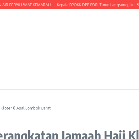
BERSIH SAAT KEMARAU
Kepala BPOKK DPP PDRI Turun Langsung, Ikut Serta Men
 Kloter 8 Asal Lombok Barat
erangkatan Jamaah Haji K