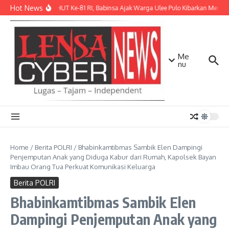
Lewati ke konten
Hot News
Sambut HUT Ke-81 RI, Babinsa Ajak Warga Ulee Pulo Kibarkan Merah P
Me
nu
Home
/
Berita POLRI
/
Bhabinkamtibmas Sambik Elen Dampingi
Penjemputan Anak yang Diduga Kabur dari Rumah, Kapolsek Bayan
Imbau Orang Tua Perkuat Komunikasi Keluarga
Berita POLRI
Bhabinkamtibmas Sambik Elen
Dampingi Penjemputan Anak yang