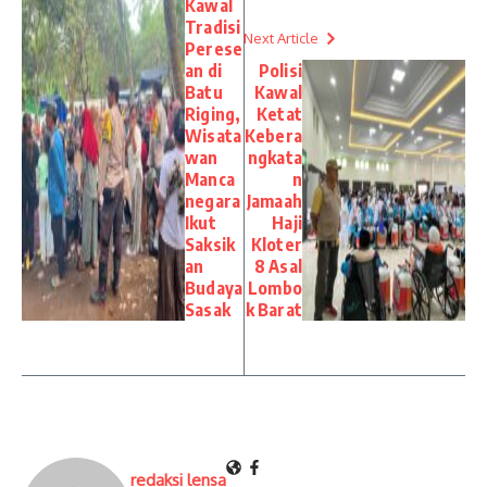
Kawal
Tradisi
Next Article
Perese
an di
Polisi
Batu
Kawal
Riging,
Ketat
Wisata
Kebera
wan
ngkata
Manca
n
negara
Jamaah
Ikut
Haji
Saksik
Kloter
an
8 Asal
Budaya
Lombo
Sasak
k Barat
redaksi lensa