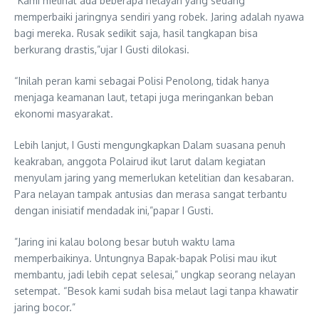
​”Kami melihat ada beberapa nelayan yang sedang
memperbaiki jaringnya sendiri yang robek. Jaring adalah nyawa
bagi mereka. Rusak sedikit saja, hasil tangkapan bisa
berkurang drastis,”ujar I Gusti dilokasi.
“Inilah peran kami sebagai Polisi Penolong, tidak hanya
menjaga keamanan laut, tetapi juga meringankan beban
ekonomi masyarakat.
Lebih lanjut, I Gusti mengungkapkan ​Dalam suasana penuh
keakraban, anggota Polairud ikut larut dalam kegiatan
menyulam jaring yang memerlukan ketelitian dan kesabaran.
Para nelayan tampak antusias dan merasa sangat terbantu
dengan inisiatif mendadak ini,”papar I Gusti.
​”Jaring ini kalau bolong besar butuh waktu lama
memperbaikinya. Untungnya Bapak-bapak Polisi mau ikut
membantu, jadi lebih cepat selesai,” ungkap seorang nelayan
setempat. “Besok kami sudah bisa melaut lagi tanpa khawatir
jaring bocor.”