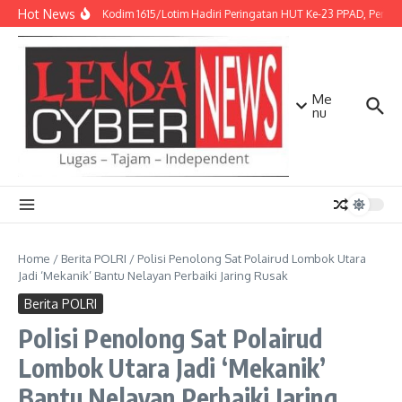
Lewati ke konten
Hot News
Kasdim Kodim 1615/Lotim Hadiri Peringatan HUT Ke-23 PPAD, Perkuat
Me
nu
Home
/
Berita POLRI
/
Polisi Penolong Sat Polairud Lombok Utara
Jadi ‘Mekanik’ Bantu Nelayan Perbaiki Jaring Rusak
Berita POLRI
Polisi Penolong Sat Polairud
Lombok Utara Jadi ‘Mekanik’
Bantu Nelayan Perbaiki Jaring