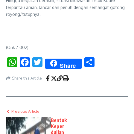
​Hingga kegiatan berakhir, situasi dikawasan Teluk Kodek
terpantau aman, lancar dan penuh dengan semangat gotong
royong,”tutupnya.
(Orik / 002)
WhatsApp
Facebook
Twitter
Share
Share
Share this Article
Previous Article
Bentuk
Keper
dulian