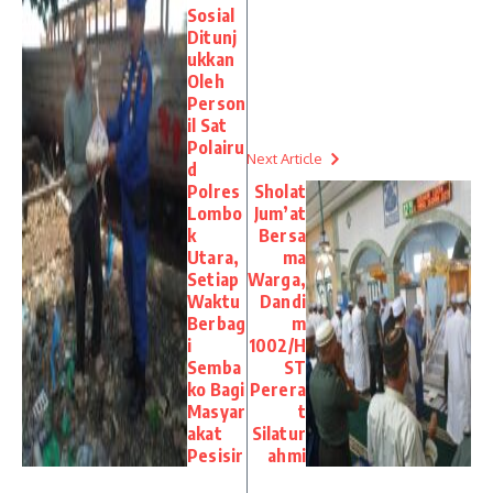
Sosial
Ditunj
ukkan
Oleh
Person
il Sat
Polairu
Next Article
d
Polres
Sholat
Lombo
Jum’at
k
Bersa
Utara,
ma
Setiap
Warga,
Waktu
Dandi
Berbag
m
i
1002/H
Semba
ST
ko Bagi
Perera
Masyar
t
akat
Silatur
Pesisir
ahmi