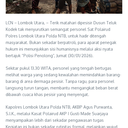
LCN – Lombok Utara, – Terik matahari dipesisir Dusun Teluk
Kodek tak menyurutkan semangat personel Sat Polairud
Polres Lombok Utara Polda NTB, untuk hadir ditengah
masyarakat. Bukan sekadar berpatroli, para aparat penegak
hukum ini menunjukkan sisi humanisnya melalui aksi nyata
bertajuk “Polisi Penolong”, Jumat (30/01/2026).
​Sekitar pukul 13.30 WITA, personel yang tengah bertugas
melihat warga yang sedang kewalahan memindahkan barang-
barang di area dermaga pesisir. Tanpa ragu, para personel
langsung turun tangan, membantu mengangkat beban berat
dibawah cuaca khas pesisir yang menyengat.
Kapolres Lombok Utara Polda NTB, AKBP Agus Purwanta,
S.I.K., melalui Kasat Polairud AKP I Gusti Made Suarjaya
menyampaikan ​lebih dari sekadar pengawasan tugas
​Kegiatan ini bukan sekadar rutinitas formal, melainkan wujud