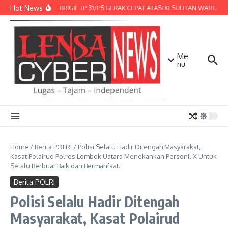
Lewati ke konten
Hot News
DENMA BRIGIF TP 31/PS GERAK CEPAT ATASI KESULITAN WARGA, D
Me
nu
Home
/
Berita POLRI
/
Polisi Selalu Hadir Ditengah Masyarakat,
Kasat Polairud Polres Lombok Uatara Menekankan Personil X Untuk
Selalu Berbuat Baik dan Bermanfaat.
Berita POLRI
Polisi Selalu Hadir Ditengah
Masyarakat, Kasat Polairud