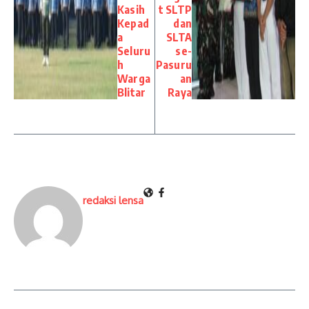
Kasih
t SLTP
Kepad
dan
a
SLTA
Seluru
se-
h
Pasuru
Warga
an
Blitar
Raya
redaksi lensa