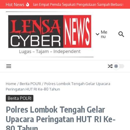
Lewati ke konten
Hot News
TNI AD dan Empat Pemda Sepakati Pengelolaan Sampah Berbasis Tek
Me
nu
Home
/
Berita POLRI
/
Polres Lombok Tengah Gelar Upacara
Peringatan HUT RI Ke-80 Tahun
Berita POLRI
Polres Lombok Tengah Gelar
Upacara Peringatan HUT RI Ke-
80 Tahun