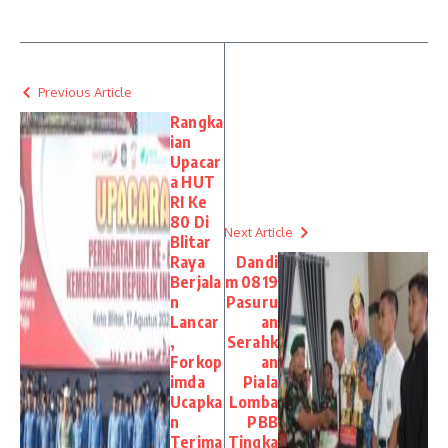
Previous Article
Rangka
ian
Upacar
a HUT
RI Ke
80 Di
Next Article
Blitar
Raya
Dandi
Berjala
m 0819
n
Pasuru
Lancar
an
,
Serahk
Forkop
an
imda
Piala
Ucapka
Lomba
n
PBB
Terima
Tingka