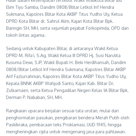
Hadir dalam kesempatan tersebut Wakil Walikota Blitar Ibu
Elim Tiyu Samba, Dandim 0808/Blitar Letkol Inf Hendra
Sukmana, Kapolres Blitar Kota AKBP Titus Yudho Uly, Ketua
DPRD Kota Blitar dr. Sahrul Alim, Kajari Kota Blitar Bpk.
Baringin SH, MH, serta sejumlah pejabat Forkopimda, OPD dan
tokoh lintas agama.
Sedang untuk Kabupaten Blitar, di antaranya Wakil Ketua
DPRD M. Rifa’i, S.Ag, Wakil Ketua III DPRD Hj. Susi Narulita
Kusuma Dewi, S.IP, Wakil Bupati H. Beki Herdihansah, Dandim
0808/Blitar Letkol Inf Hendra Sukmana, Kapolres Blitar AKBP
Arif Fazlurrahman, Kapolres Blitar Kota AKBP Titus Yudho Uly,
Kepala BNNK AKBP Wahjudi Santo, Kajari Kab. Blitar Dr.
Zulkarnaen, serta Ketua Pengadilan Negeri Kelas 1A Blitar Bpk.
Derman P. Nababan, SH, MH.
Rangkaian upacara berjalan sesuai tata urutan, mulai dari
penghormatan pasukan, pengibaran bendera Merah Putih oleh
Paskibraka, pembacaan teks Proklamasi, UUD 1945, hingga
mengheningkan cipta untuk mengenang jasa para pahlawan.