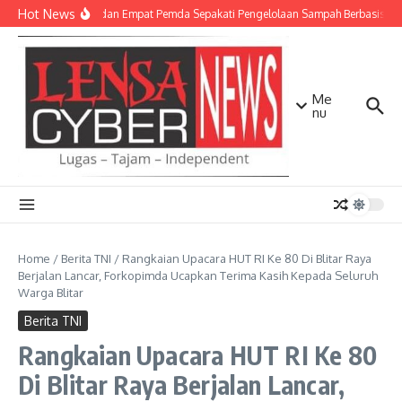
Lewati ke konten
Hot News
TNI AD dan Empat Pemda Sepakati Pengelolaan Sampah Berbasis Tek
Me
nu
Home
/
Berita TNI
/
Rangkaian Upacara HUT RI Ke 80 Di Blitar Raya
Berjalan Lancar, Forkopimda Ucapkan Terima Kasih Kepada Seluruh
Warga Blitar
Berita TNI
Rangkaian Upacara HUT RI Ke 80
Di Blitar Raya Berjalan Lancar,