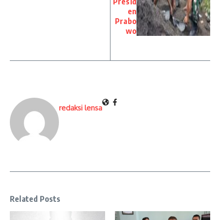
Presid
en
Prabo
wo
redaksi lensa
Related Posts