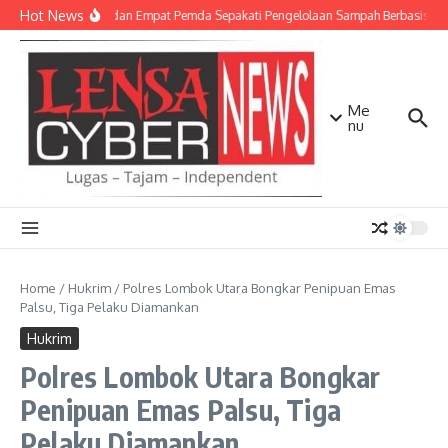
Lewati ke konten
Hot News
TNI AD dan Empat Pemda Sepakati Pengelolaan Sampah Berbasis Tek
Me
nu
Home
/
Hukrim
/
Polres Lombok Utara Bongkar Penipuan Emas
Palsu, Tiga Pelaku Diamankan
Hukrim
Polres Lombok Utara Bongkar
Penipuan Emas Palsu, Tiga
Pelaku Diamankan