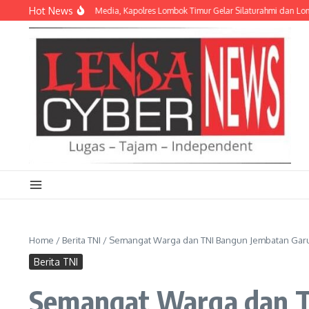
Lewati ke konten
Hot News
mitraan Polri dan Media, Kapolres Lombok Timur Gelar Silaturahmi dan Lomba M
Home
/
Berita TNI
/
Semangat Warga dan TNI Bangun Jembatan Garud
Berita TNI
Semangat Warga dan TN