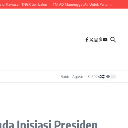
awasan TNGR Sembalun
TNI AD Manunggal Air Untuk Pertanian, Babinsa Bersa
Sabtu, Agustus 8, 2026
a Inisiasi Presiden