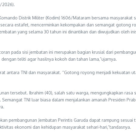
/2026).
ari Komando Distrik Militer (Kodim) 1606/Mataram bersama masyara
secara estafet, mencerminkan kekompakan dan semangat gotong roy
mbatan yang selama 30 tahun ini dinantikan dan diwujudkan oleh i
oran pada sisi jembatan ini merupakan bagian krusial dari pembanguna
dengan teliti agar hasilnya kokoh dan tahan lama,”ujarnya.
rat antara TNI dan masyarakat. “Gotong royong menjadi kekuatan utama
n tersebut. Ibrahim (40), salah satu warga, mengungkapkan rasa sy
jalan. Semangat TNI luar biasa dalam menjalankan amanah Presiden 
ya.
apkan pembangunan Jembatan Perintis Garuda dapat rampung sesuai t
ktivitas ekonomi dan kehidupan masyarakat sehari-hari,”tandasnya.