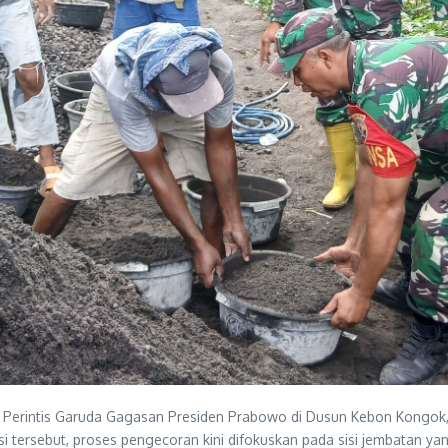
 Perintis Garuda Gagasan Presiden Prabowo di Dusun Kebon Kongok
tersebut, proses pengecoran kini difokuskan pada sisi jembatan ya