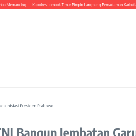
emancing
Kapolres Lombok Timur Pimpin Langsung Pemadaman Karhutla di K
a Inisiasi Presiden Prabowo
I Bangun Jembatan Garud