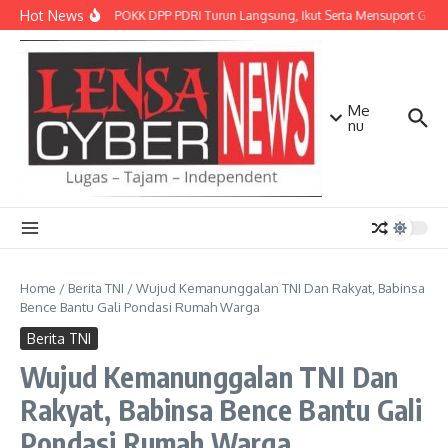
Lewati ke konten
Hot News
Kepala BPOKK DPP PDRI Turun Langsung, Ikut Serta Mensuport Geraka
Me
nu
Home
/
Berita TNI
/
Wujud Kemanunggalan TNI Dan Rakyat, Babinsa
Bence Bantu Gali Pondasi Rumah Warga
Berita TNI
Wujud Kemanunggalan TNI Dan
Rakyat, Babinsa Bence Bantu Gali
Pondasi Rumah Warga