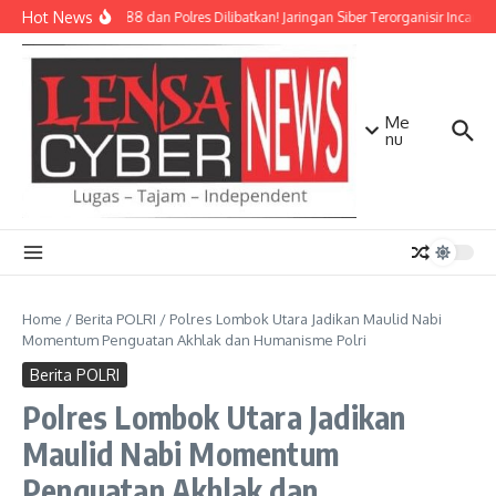
Lewati ke konten
Hot News
Densus 88 dan Polres Dilibatkan! Jaringan Siber Terorganisir Incar 5
Me
nu
Home
/
Berita POLRI
/
Polres Lombok Utara Jadikan Maulid Nabi
Momentum Penguatan Akhlak dan Humanisme Polri
Berita POLRI
Polres Lombok Utara Jadikan
Maulid Nabi Momentum
Penguatan Akhlak dan