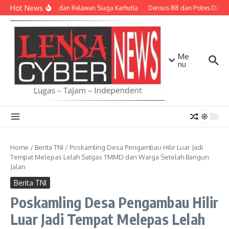
Lewati ke konten
Hot News
TNI-Polri dan Relawan Siaga Karhutla
Densus 88 dan Polres Dilibatk
Me
nu
Home
/
Berita TNI
/
Poskamling Desa Pengambau Hilir Luar Jadi
Tempat Melepas Lelah Satgas TMMD dan Warga Setelah Bangun
Jalan
Berita TNI
Poskamling Desa Pengambau Hilir
Luar Jadi Tempat Melepas Lelah