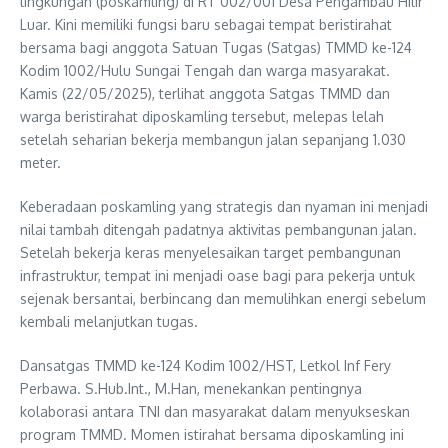
lingkungan (poskamling) di RT 002/001 Desa Pengambau Hilir
Luar. Kini memiliki fungsi baru sebagai tempat beristirahat
bersama bagi anggota Satuan Tugas (Satgas) TMMD ke-124
Kodim 1002/Hulu Sungai Tengah dan warga masyarakat.
Kamis (22/05/2025), terlihat anggota Satgas TMMD dan
warga beristirahat diposkamling tersebut, melepas lelah
setelah seharian bekerja membangun jalan sepanjang 1.030
meter.
Keberadaan poskamling yang strategis dan nyaman ini menjadi
nilai tambah ditengah padatnya aktivitas pembangunan jalan.
Setelah bekerja keras menyelesaikan target pembangunan
infrastruktur, tempat ini menjadi oase bagi para pekerja untuk
sejenak bersantai, berbincang dan memulihkan energi sebelum
kembali melanjutkan tugas.
Dansatgas TMMD ke-124 Kodim 1002/HST, Letkol Inf Fery
Perbawa. S.Hub.Int., M.Han, menekankan pentingnya
kolaborasi antara TNI dan masyarakat dalam menyukseskan
program TMMD. Momen istirahat bersama diposkamling ini