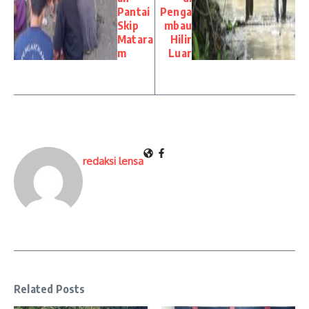
Pantai
Penga
Skip
mbau
Matara
Hilir
m
Luar
redaksi lensa
Related Posts