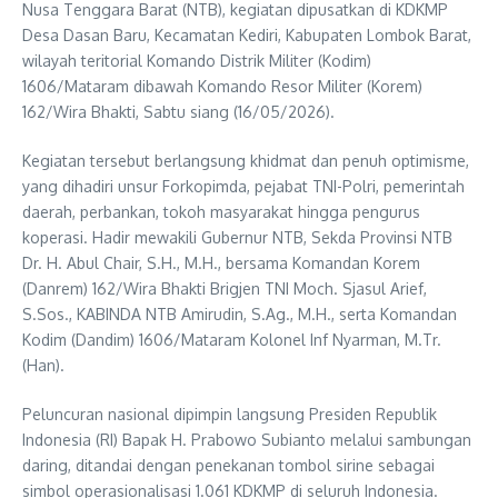
Nusa Tenggara Barat (NTB), kegiatan dipusatkan di KDKMP
Desa Dasan Baru, Kecamatan Kediri, Kabupaten Lombok Barat,
wilayah teritorial Komando Distrik Militer (Kodim)
1606/Mataram dibawah Komando Resor Militer (Korem)
162/Wira Bhakti, Sabtu siang (16/05/2026).
Kegiatan tersebut berlangsung khidmat dan penuh optimisme,
yang dihadiri unsur Forkopimda, pejabat TNI-Polri, pemerintah
daerah, perbankan, tokoh masyarakat hingga pengurus
koperasi. Hadir mewakili Gubernur NTB, Sekda Provinsi NTB
Dr. H. Abul Chair, S.H., M.H., bersama Komandan Korem
(Danrem) 162/Wira Bhakti Brigjen TNI Moch. Sjasul Arief,
S.Sos., KABINDA NTB Amirudin, S.Ag., M.H., serta Komandan
Kodim (Dandim) 1606/Mataram Kolonel Inf Nyarman, M.Tr.
(Han).
Peluncuran nasional dipimpin langsung Presiden Republik
Indonesia (RI) Bapak H. Prabowo Subianto melalui sambungan
daring, ditandai dengan penekanan tombol sirine sebagai
simbol operasionalisasi 1.061 KDKMP di seluruh Indonesia.