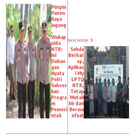
Pimpin
Panen
Raya
Jagung
,
Wakap
Next Article
olda
NTB:
Sekda
Ini
Berhar
Dukun
ap,
gan
Aplikas
Nyata
i My
Polri
LPTQ
Sukses
NTB,
kan
Tetap
Progra
Mutak
m
hir dan
Pemeri
Berma
ntah
nfaat