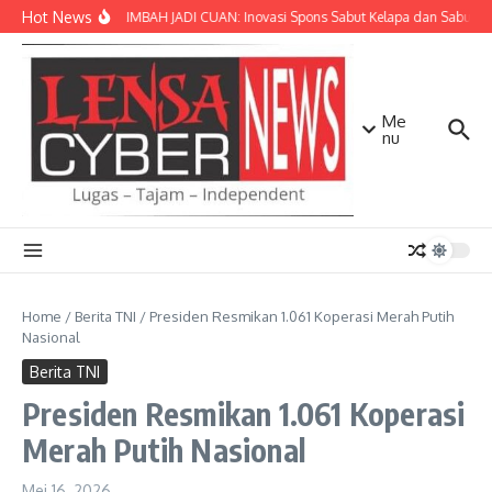
Lewati ke konten
Hot News
SULAP LIMBAH JADI CUAN: Inovasi Spons Sabut Kelapa dan Sabun Ca
Me
nu
Home
/
Berita TNI
/
Presiden Resmikan 1.061 Koperasi Merah Putih
Nasional
Berita TNI
Presiden Resmikan 1.061 Koperasi
Merah Putih Nasional
Mei 16, 2026