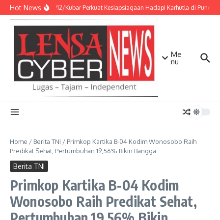
Lewati ke konten
Hot News
Kodim 0912/Kubar Perkuat Kesiapsiagaan Hadapi Karhutla di Puncak
Me
nu
Home
/
Berita TNI
/
Primkop Kartika B-04 Kodim Wonosobo Raih
Predikat Sehat, Pertumbuhan 19,56% Bikin Bangga
Berita TNI
Primkop Kartika B-04 Kodim
Wonosobo Raih Predikat Sehat,
Pertumbuhan 19,56% Bikin