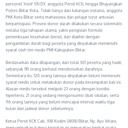
personel Yonif 511/DY, anggota Persit KCK, hingga Bhayangkari
Polres Blitar Kota. Tidak hanya dari kalangan instansi, anggota
PKK Kota Blitar serta mahasiswa dan pelajar turut antusias
berpartisipasi. Prosesi donor darah dilakukan secara sistematis
melalui tiga tahapan utama, yakni pengisian formulir,
pemeriksaan kesehatan (tensi), dan diakhiri dengan
pengambilan darah bagi peserta yang dinyatakan memenuhi
syarat oleh tim medis PMI Kabupaten Blitar.
Berdasarkan data dilapangan, dari total 301 peserta yang hadir,
sebanyak 181 orang berhasil mendonorkan darahnya.
Sementara itu, 120 orang lainnya dinyatakan belum memenuhi
syarat medis untuk melakukan donor pada kesempatan kali ini.
Alasan medis tersebut meliputi 23 orang dengan kondisi
hipertensi, 21 orang sedang mengonsumsi obat-obatan, serta
96 orang lainnya yang belum mencapai interval waktu tiga
bulan dari jadwal donor sebelumnya.
Ketua Persit KCK Cab. XXII Kodim 0808/Blitar, Ny. Ayu Virlani,
menyampaikan bahwa kegiatan ini merupakan bentuk nyata