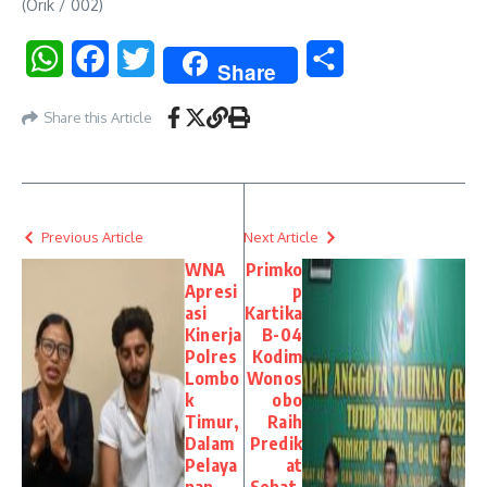
(Orik / 002)
WhatsApp
Facebook
Twitter
Share
Share
Share this Article
Previous Article
Next Article
WNA
Primko
Apresi
p
asi
Kartika
Kinerja
B-04
Polres
Kodim
Lombo
Wonos
k
obo
Timur,
Raih
Dalam
Predik
Pelaya
at