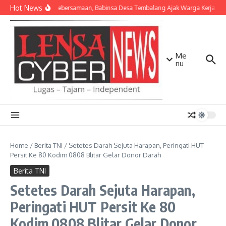
Lewati ke konten
Hot News
Pererat Kebersamaan, Babinsa Desa Tembalang Ajak Warga Kerja Bakti
Me
nu
Home
/
Berita TNI
/
Setetes Darah Sejuta Harapan, Peringati HUT
Persit Ke 80 Kodim 0808 Blitar Gelar Donor Darah
Berita TNI
Setetes Darah Sejuta Harapan,
Peringati HUT Persit Ke 80
Kodim 0808 Blitar Gelar Donor