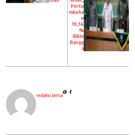
nan
Sehat,
Pertu
mbuha
n
19,56
%
Bikin
Bangg
a
redaksi lensa