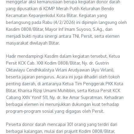
menggelar aksi kemanusiaan berupa kegiatan donor darah
yang dipusatkan di KDMP Merah Putih Kelurahan Bendo
Kecamatan Kepanjenkidul Kota Blitar. Kegiatan yang
berlangsung pada Rabu (4/2/2026) ini dipimpin langsung oleh
Kasdim 0808/Blitar, Mayor Inf Imam Suyoso, S.Ag., dan
menjadi bukti nyata sinergi antara TNI, Persit, serta elemen
masyarakat diwilayah Blitar.
Hadir mendampingi Kasdim dalam kegiatan tersebut, Ketua
Persit KCK Cab. XXII Kodim 0808/Blitar, Ny. dr. Gustrin
Oktaviayu Cendhikalistya Virlani Arudyawan (Ayu Virlani),
beserta jajaran pengurus. Acara ini juga dihadiri oleh tokoh
penting daerah, di antaranya Ketua Tim Penggerak PKK Kota
Blitar, Kharisa Rizqi Umami Muhibbin, serta Ketua Persit KCK
Cabang XXIV Yonif 511, Ny. dr. Ike Amar Supratman. Kehadiran
berbagai elemen ini menunjukkan dukungan kuat terhadap
program-program sosial yang digagas oleh Persit.
Peserta donor darah mencapai 301 orang yang terdiri dari
berbagai kalangan, mulai dari prajurit Kodim 0808/Blitar,