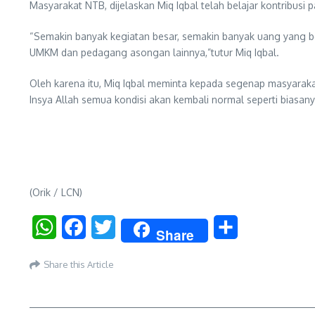
Masyarakat NTB, dijelaskan Miq Iqbal telah belajar kontribusi
“Semakin banyak kegiatan besar, semakin banyak uang yang b
UMKM dan pedagang asongan lainnya,”tutur Miq Iqbal.
Oleh karena itu, Miq Iqbal meminta kepada segenap masyarakat
Insya Allah semua kondisi akan kembali normal seperti bias
(Orik / LCN)
WhatsApp
Facebook
Twitter
Share
Share
Share this Article