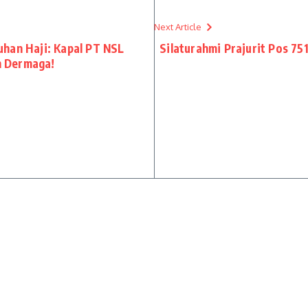
Next Article
han Haji: Kapal PT NSL
Silaturahmi Prajurit Pos 7
n Dermaga!