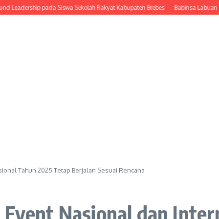
dership pada Siswa Sekolah Rakyat Kabupaten Brebes
Babinsa Labuan Tereng
asional Tahun 2025 Tetap Berjalan Sesuai Rencana
 Event Nasional dan Inte