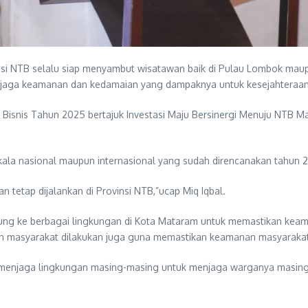
nsi NTB selalu siap menyambut wisatawan baik di Pulau Lombok maup
jaga keamanan dan kedamaian yang dampaknya untuk kesejahteraa
 Bisnis Tahun 2025 bertajuk Investasi Maju Bersinergi Menuju NTB 
a nasional maupun internasional yang sudah direncanakan tahun 202
 tetap dijalankan di Provinsi NTB,”ucap Miq Iqbal.
gsung ke berbagai lingkungan di Kota Mataram untuk memastikan kea
an masyarakat dilakukan juga guna memastikan keamanan masyarakat
 menjaga lingkungan masing-masing untuk menjaga warganya masing-m