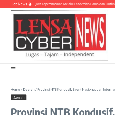
Lewati ke konten
Hot News
 Akpol Tanamkan Jiwa Kepemimpinan Melalui Leadership Camp dan Outbound Lea
Home
/
Daerah
/
Provinsi NTB Kondusif, Event Nasional dan Intern
Daerah
Provinsi NTB Kondusif,