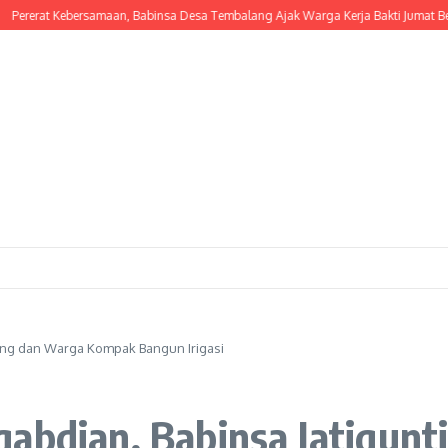
rerat Kebersamaan, Babinsa Desa Tembalang Ajak Warga Kerja Bakti Jumat Bersih
ting dan Warga Kompak Bangun Irigasi
gabdian, Babinsa Jatigun