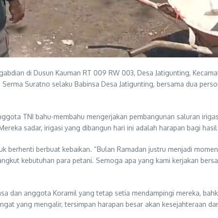
gabdian di Dusun Kauman RT 009 RW 003, Desa Jatigunting, Kecama
Serma Suratno selaku Babinsa Desa Jatigunting, bersama dua person
nggota TNI bahu-membahu mengerjakan pembangunan saluran irigasi 
eka sadar, irigasi yang dibangun hari ini adalah harapan bagi hasi
 berhenti berbuat kebaikan. “Bulan Ramadan justru menjadi momen 
yangkut kebutuhan para petani. Semoga apa yang kami kerjakan bers
a dan anggota Koramil yang tetap setia mendampingi mereka, bahka
keringat yang mengalir, tersimpan harapan besar akan kesejahteraan d