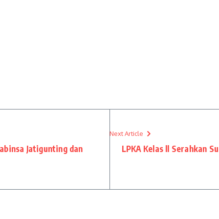
Next Article
abinsa Jatigunting dan
LPKA Kelas ll Serahkan S