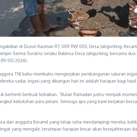
engabdian di Dusun Kauman RT 009 RW 003, Desa Jatigunting, Keca
impin Serma Suratno selaku Babinsa Desa Jatigunting, bersama dua p
 (19/03/2026).
nggota TNI bahu-membahu mengerjakan pembangunan saluran irigasi 
eka sadar, irigasi yang dibangun hari ini adalah harapan bagi hasi
 berhenti berbuat kebaikan. “Bulan Ramadan justru menjadi momen 
yangkut kebutuhan para petani. Semoga apa yang kami kerjakan bers
a dan anggota Koramil yang tetap setia mendampingi mereka, bahkan
 keringat yang mengalir, tersimpan harapan besar akan kesejahteraan 