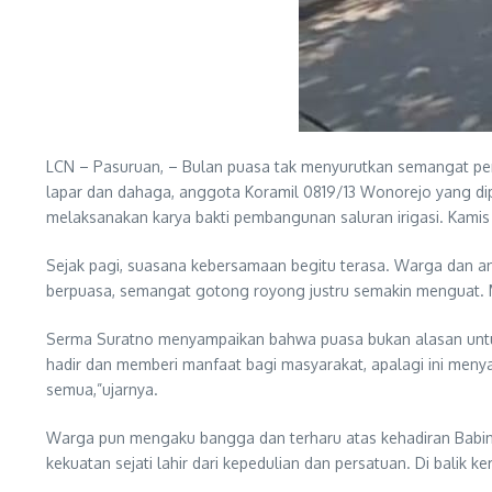
LCN – Pasuruan, – Bulan puasa tak menyurutkan semangat p
lapar dan dahaga, anggota Koramil 0819/13 Wonorejo yang dip
melaksanakan karya bakti pembangunan saluran irigasi. Kamis
Sejak pagi, suasana kebersamaan begitu terasa. Warga dan a
berpuasa, semangat gotong royong justru semakin menguat. Mer
Serma Suratno menyampaikan bahwa puasa bukan alasan untuk
hadir dan memberi manfaat bagi masyarakat, apalagi ini men
semua,”ujarnya.
Warga pun mengaku bangga dan terharu atas kehadiran Babins
kekuatan sejati lahir dari kepedulian dan persatuan. Di balik