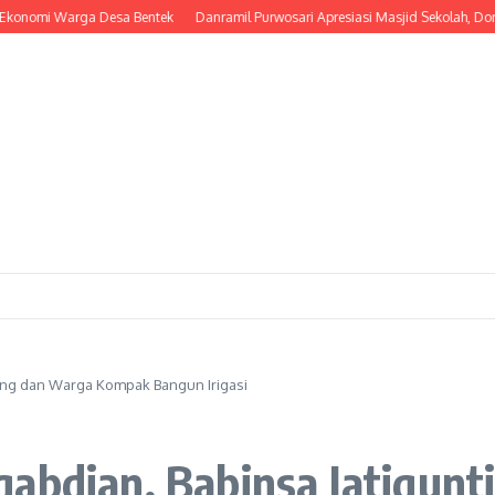
omi Warga Desa Bentek
Danramil Purwosari Apresiasi Masjid Sekolah, Dorong 
ting dan Warga Kompak Bangun Irigasi
gabdian, Babinsa Jatigun