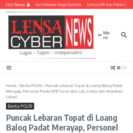
Lewati ke konten
Hot News
TNI-Polri dan Relawan Siaga Karhutla
Densus 88 dan Polres Dilibat
Me
nu
Home
/
Berita POLRI
/
Puncak Lebaran Topat di Loang Baloq Padat
Merayap, Personel Polda NTB Turun Atur Lalu Lintas dan Amankan
Lokasi
Berita POLRI
Puncak Lebaran Topat di Loang
Baloq Padat Merayap, Personel