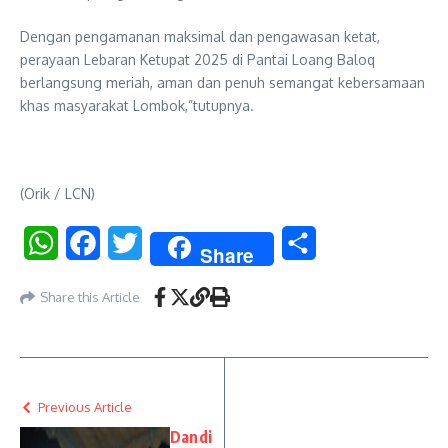
Dengan pengamanan maksimal dan pengawasan ketat,
perayaan Lebaran Ketupat 2025 di Pantai Loang Baloq
berlangsung meriah, aman dan penuh semangat kebersamaan
khas masyarakat Lombok,”tutupnya.
(Orik / LCN)
WhatsApp
Facebook
Twitter
Share
Share
Share this Article
Previous Article
Dandi