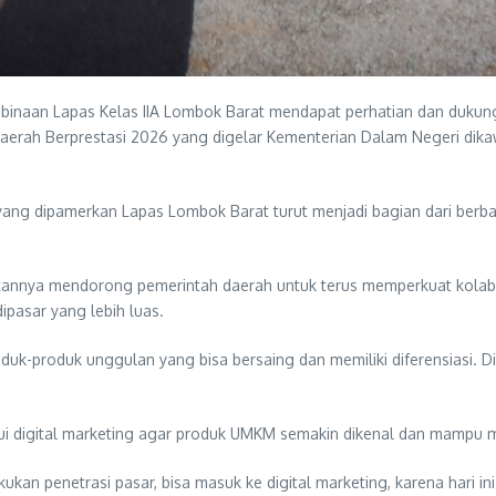
inaan Lapas Kelas IIA Lombok Barat mendapat perhatian dan dukung
aerah Berprestasi 2026 yang digelar Kementerian Dalam Negeri dik
k yang dipamerkan Lapas Lombok Barat turut menjadi bagian dari be
tannya mendorong pemerintah daerah untuk terus memperkuat kolab
asar yang lebih luas.
-produk unggulan yang bisa bersaing dan memiliki diferensiasi. Di 
lui digital marketing agar produk UMKM semakin dikenal dan mampu m
kan penetrasi pasar, bisa masuk ke digital marketing, karena hari in