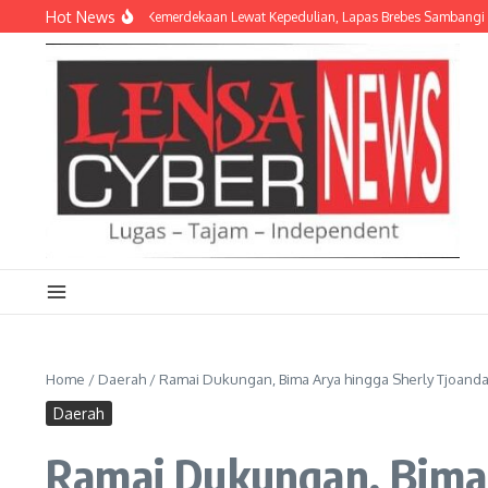
Lewati ke konten
Hot News
kan Semangat Kemerdekaan Lewat Kepedulian, Lapas Brebes Sambangi Putera M
Home
/
Daerah
/
Ramai Dukungan, Bima Arya hingga Sherly Tjoan
Daerah
Ramai Dukungan, Bima 