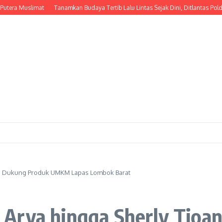
uslimat
Tanamkan Budaya Tertib Lalu Lintas Sejak Dini, Ditlantas Polda NTB E
da Dukung Produk UMKM Lapas Lombok Barat
Arya hingga Sherly Tjoa