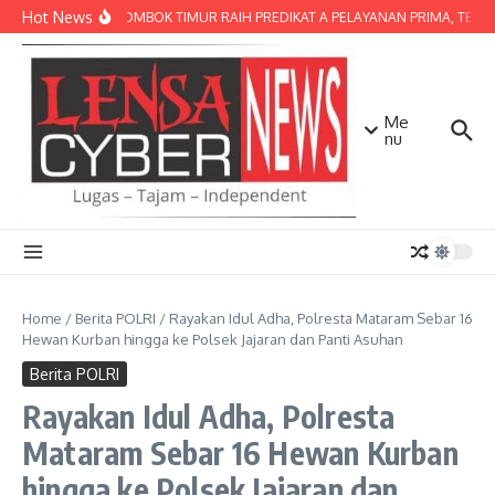
Lewati ke konten
Hot News
POLRES LOMBOK TIMUR RAIH PREDIKAT A PELAYANAN PRIMA, TERBAIK
Me
nu
Home
/
Berita POLRI
/
Rayakan Idul Adha, Polresta Mataram Sebar 16
Hewan Kurban hingga ke Polsek Jajaran dan Panti Asuhan
Berita POLRI
Rayakan Idul Adha, Polresta
Mataram Sebar 16 Hewan Kurban
hingga ke Polsek Jajaran dan