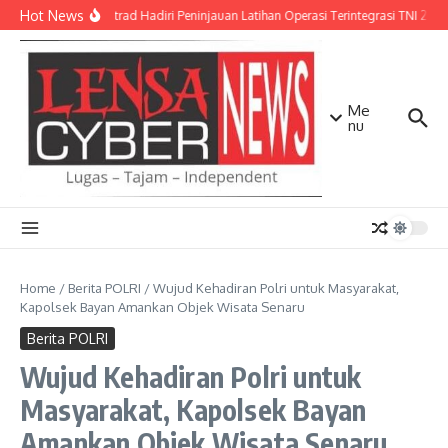
Lewati ke konten
Hot News
Pangkostrad Hadiri Peninjauan Latihan Operasi Terintegrasi TNI 2026
Me
nu
Home
/
Berita POLRI
/
Wujud Kehadiran Polri untuk Masyarakat,
Kapolsek Bayan Amankan Objek Wisata Senaru
Berita POLRI
Wujud Kehadiran Polri untuk
Masyarakat, Kapolsek Bayan
Amankan Objek Wisata Senaru