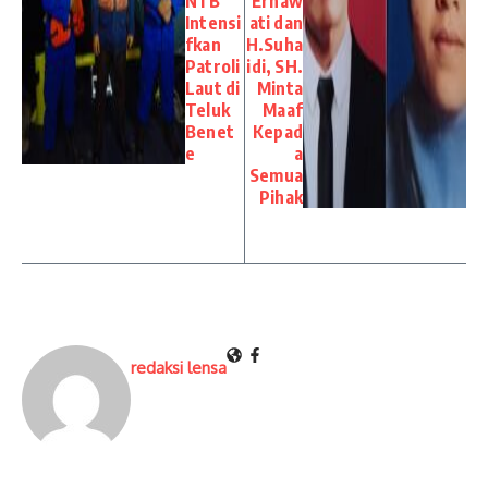
NTB
Ernaw
Intensi
ati dan
fkan
H.Suha
Patroli
idi, SH.
Laut di
Minta
Teluk
Maaf
Benet
Kepad
e
a
Semua
Pihak
redaksi lensa