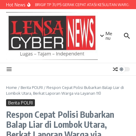
Lewati ke konten
Hot News
DENMA BRIGIF TP 31/PS GERAK CEPAT ATASI KESULITAN WARGA, D
Me
nu
Home
/
Berita POLRI
/
Respon Cepat Polisi Bubarkan Balap Liar di
Lombok Utara, Berkat Laporan Warga via Layanan 110
Berita POLRI
Respon Cepat Polisi Bubarkan
Balap Liar di Lombok Utara,
Berkat Laporan Warga via