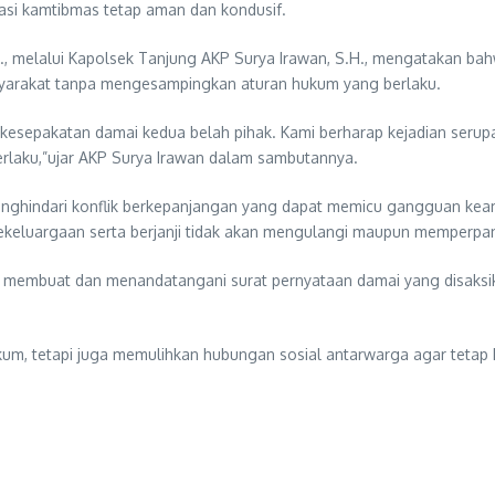
asi kamtibmas tetap aman dan kondusif.
., melalui Kapolsek Tanjung AKP Surya Irawan, S.H., mengatakan ba
syarakat tanpa mengesampingkan aturan hukum yang berlaku.
kesepakatan damai kedua belah pihak. Kami berharap kejadian serupa t
erlaku,”ujar AKP Surya Irawan dalam sambutannya.
enghindari konflik berkepanjangan yang dapat memicu gangguan keam
ekeluargaan serta berjanji tidak akan mengulangi maupun memperpa
 membuat dan menandatangani surat pernyataan damai yang disaksika
kum, tetapi juga memulihkan hubungan sosial antarwarga agar tetap 