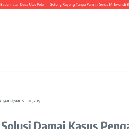
Jalan Desa Ulee Pulo
Gotong Royong Tanpa Pamrih, Serda M. Irwandi Bantu
Penganiayaan di Tanjung
di Solusi Damai Kasus Pen