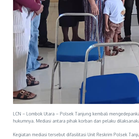
LCN – Lombok Utara – Polsek Tanjung kembali mengedepankan
hukumnya. Mediasi antara pihak korban dan pelaku dilaksanak
Kegiatan mediasi tersebut difasilitasi Unit Reskrim Polsek Tan