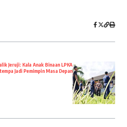
lik Jeruji: Kala Anak Binaan LPKA
tempa Jadi Pemimpin Masa Depan