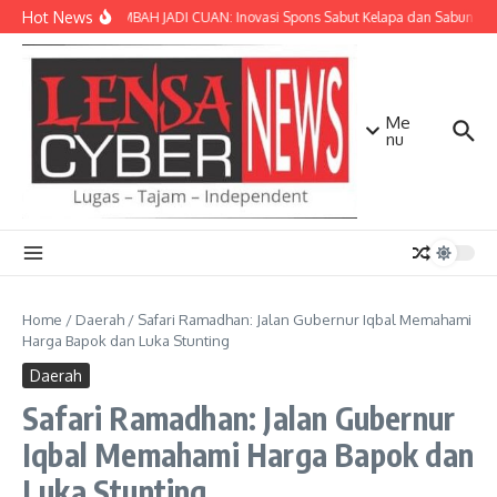
Lewati ke konten
Hot News
SULAP LIMBAH JADI CUAN: Inovasi Spons Sabut Kelapa dan Sabun Cair
Me
nu
Home
/
Daerah
/
Safari Ramadhan: Jalan Gubernur Iqbal Memahami
Harga Bapok dan Luka Stunting
Daerah
Safari Ramadhan: Jalan Gubernur
Iqbal Memahami Harga Bapok dan
Luka Stunting