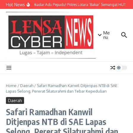
Lewati ke konten
Hot News
Bukan Sekadar Adu Pepadu! Polres Lotara ‘Bakar’ Semangat HUT KLU d
Me
nu
Home
/
Daerah
/
Safari Ramadhan Kanwil Ditjenpas NTB di SAE
Lapas Selong, Pererat Silaturahmi dan Tebar Kepedulian
Daerah
Safari Ramadhan Kanwil
Ditjenpas NTB di SAE Lapas
Selong, Pererat Silaturahmi dan