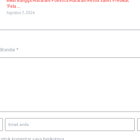
Bikin Bangga Mataram! Polresta Mataram Resmi Sabet Predikat
‘Pela ...
Agustus 7, 2026
ditandai
*
untuk komentar saya berikutnya.