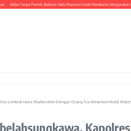
hlas Tanpa Pamrih, Babinsa Sertu Maryono Hadir Membantu Masyarakat dalam 
res Lombok Utara Silahturahmi Dengan Orang Tua Almarhum Rizkil Waton
belahsungkawa, Kapolres