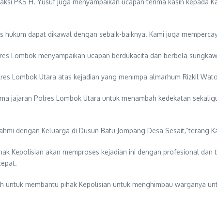
aksi PKS H. Yusuf juga menyampaikan ucapan terima kasih kepada K
s hukum dapat dikawal dengan sebaik-baiknya. Kami juga mempercaya
lres Lombok menyampaikan ucapan berdukacita dan berbela sungka
res Lombok Utara atas kejadian yang menimpa almarhum Rizkil Wato
ma jajaran Polres Lombok Utara untuk menambah kedekatan sekaligu
rahmi dengan Keluarga di Dusun Batu Jompang Desa Sesait,”terang K
hak Kepolisian akan memproses kejadian ini dengan profesional dan
cepat.
koh untuk membantu pihak Kepolisian untuk menghimbau warganya un