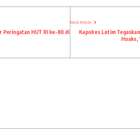
Next Article
r Peringatan HUT RI ke-80 di
Kapolres Lotim Tegaskan
Hoaks, 