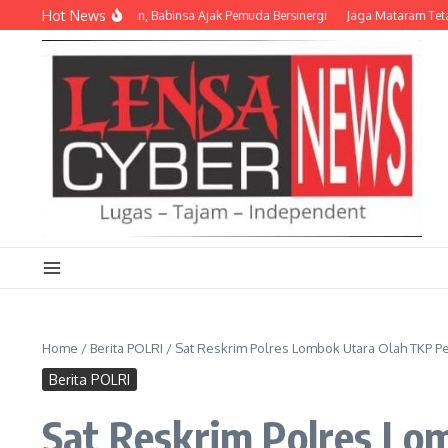
Lewati ke konten
Hot News
ngat Kemerdekaan, Babinsa Ajak Pemuda Bersinergi
Jaga Mataram Tetap Kondu
Home
/
Berita POLRI
/
Sat Reskrim Polres Lombok Utara Olah TKP 
Berita POLRI
Sat Reskrim Polres L