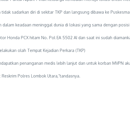
tidak sadarkan diri di sekitar TKP dan langsung dibawa ke Puskesma
an dalam keadaan meninggal dunia di lokasi yang sama dengan posisi
motor Honda PCX hitam No. Pol EA 5502 AI dan saat ini sudah diama
 melakukan olah Tempat Kejadian Perkara (TKP)
ndapatkan penanganan medis lebih lanjut dan untuk korban MVPN aka
at Reskrim Polres Lombok Utara,”tandasnya.