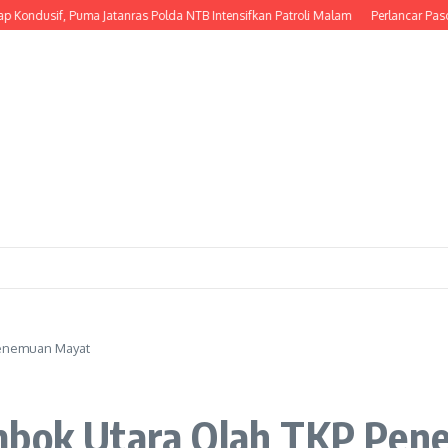
sif, Puma Jatanras Polda NTB Intensifkan Patroli Malam
Perlancar Pasokan Ai
Penemuan Mayat
ombok Utara Olah TKP Pe