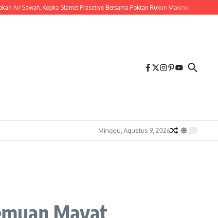
r Sawah, Kopka Slamet Prasetiyo Bersama Poktan Rukun Makmur 1 Bersihkan Parit I
Minggu, Agustus 9, 2026
nemuan Mayat