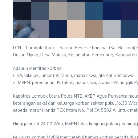
LCN – Lombok Utara – Satuan Reserse Kriminal (Sat Reskrim) 
Dusun Nipah, Desa Malaka, Kecamatan Pemenang, Kabupaten Lo
Adapun identitas korban:
1. RA, laki-laki, umur (19) tahun, mahasiswa, alamat Sumbawa.
2. MVPN, perempuan, 19 tahun, mahasiswi, alamat Pejanggik P
Kapolres Lombok Utara Polda NTB, AKBP Agus Purwanta melalu
keterangan saksi dan keluarga korban sekitar pukul 16.30 W
sepeda motor Honda PCX hitam No. Pol EA 5502 AI untuk meli
Hingga pukul 24.00 Wita, MVPN tidak kunjung pulang, sehingg
keluarga korban MVPN mengetahui bahwa korban berada di sek