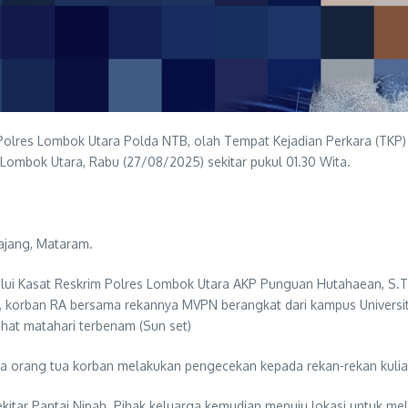
Polres Lombok Utara Polda NTB, olah Tempat Kejadian Perkara (TKP) 
mbok Utara, Rabu (27/08/2025) sekitar pukul 01.30 Wita.
ajang, Mataram.
i Kasat Reskrim Polres Lombok Utara AKP Punguan Hutahaean, S.Tr.
ita, korban RA bersama rekannya MVPN berangkat dari kampus Univer
hat matahari terbenam (Sun set)
a orang tua korban melakukan pengecekan kepada rekan-rekan kuliah
itar Pantai Nipah. Pihak keluarga kemudian menuju lokasi untuk mel