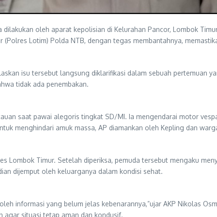
akukan oleh aparat kepolisian di Kelurahan Pancor, Lombok Timur, v
 (Polres Lotim) Polda NTB, dengan tegas membantahnya, memastika
skan isu tersebut langsung diklarifikasi dalam sebuah pertemuan yan
bahwa tidak ada penembakan.
cauan saat pawai alegoris tingkat SD/MI. Ia mengendarai motor ve
ntuk menghindari amuk massa, AP diamankan oleh Kepling dan warg
olres Lombok Timur. Setelah diperiksa, pemuda tersebut mengaku me
ian dijemput oleh keluarganya dalam kondisi sehat.
oleh informasi yang belum jelas kebenarannya,”ujar AKP Nikolas Osm
 agar situasi tetap aman dan kondusif.