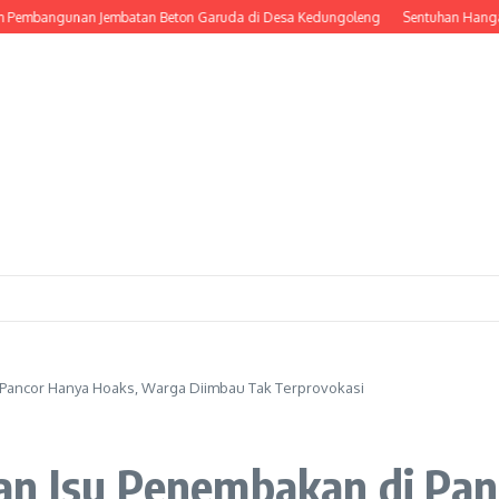
bangunan Jembatan Beton Garuda di Desa Kedungoleng
Sentuhan Hangat Praju
 Pancor Hanya Hoaks, Warga Diimbau Tak Terprovokasi
an Isu Penembakan di Pan