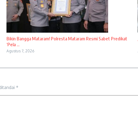
Bikin Bangga Mataram! Polresta Mataram Resmi Sabet Predikat
‘Pela ...
Agustus 7, 2026
ditandai
*