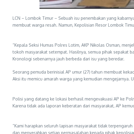
LCN – Lombok Timur – Sebuah isu penembakan yang kabarnya dil
membuat warga resah. Namun, Kepolisian Resor Lombok Timur
“Kepala Seksi Humas Polres Lotim, AKP Nikolas Osman, menjela
tokoh masyarakat setempat. Hasilnya, semua pihak sepakat 
​Kronologi sebenarnya jauh berbeda dari isu yang beredar.
Seorang pemuda berinisial AP umur (27) tahun membuat keka
Aksi itu memicu amarah warga yang kemudian mengejarnya. U
Polisi yang datang ke lokasi berhasil mengevakuasi AP ke P
Karena tidak ada laporan keberatan dari masyarakat, AP kemud
“Kami harapkan seluruh lapisan masyarakat tidak terpengaruh 
dan menyerahkan setiap permasalahan kepada pihak kepolisian