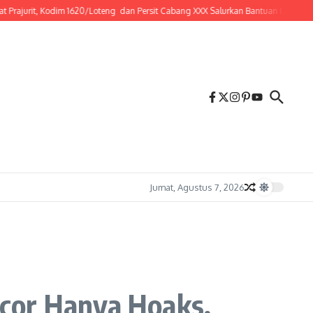
rit, Kodim 1620/Loteng dan Persit Cabang XXX Salurkan Bantuan Lewat Jum’at Be
Jumat, Agustus 7, 2026
cor Hanya Hoaks,