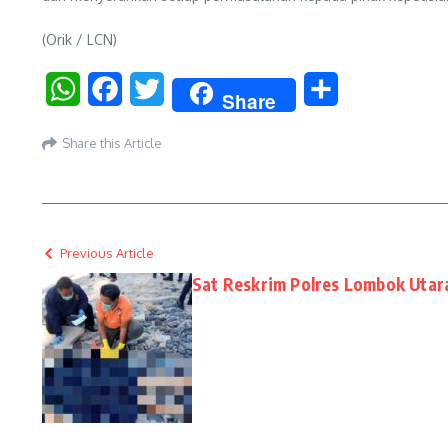
(Orik / LCN)
WhatsApp
Facebook
Twitter
Share
Share
Share this Article
Previous Article
Sat Reskrim Polres Lombok Uta