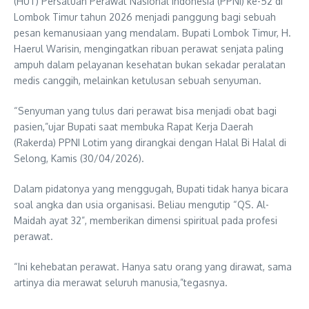
(HUT) Persatuan Perawat Nasional Indonesia (PPNI) ke-52 di
Lombok Timur tahun 2026 menjadi panggung bagi sebuah
pesan kemanusiaan yang mendalam. Bupati Lombok Timur, H.
Haerul Warisin, mengingatkan ribuan perawat senjata paling
ampuh dalam pelayanan kesehatan bukan sekadar peralatan
medis canggih, melainkan ketulusan sebuah senyuman.
“Senyuman yang tulus dari perawat bisa menjadi obat bagi
pasien,”ujar Bupati saat membuka Rapat Kerja Daerah
(Rakerda) PPNI Lotim yang dirangkai dengan Halal Bi Halal di
Selong, Kamis (30/04/2026).
Dalam pidatonya yang menggugah, Bupati tidak hanya bicara
soal angka dan usia organisasi. Beliau mengutip “QS. Al-
Maidah ayat 32”, memberikan dimensi spiritual pada profesi
perawat.
“Ini kehebatan perawat. Hanya satu orang yang dirawat, sama
artinya dia merawat seluruh manusia,”tegasnya.