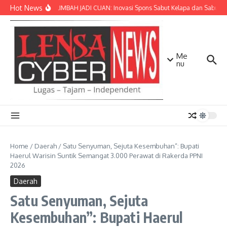
Lewati ke konten
Hot News
SULAP LIMBAH JADI CUAN: Inovasi Spons Sabut Kelapa dan Sabun C
Me
nu
Home
/
Daerah
/
Satu Senyuman, Sejuta Kesembuhan”: Bupati
Haerul Warisin Suntik Semangat 3.000 Perawat di Rakerda PPNI
2026
Daerah
Satu Senyuman, Sejuta
Kesembuhan”: Bupati Haerul