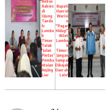
Bebas
Rabies
Bupati
di
Haerul
Ujung
Warisi
Tandu
n
k:
“Pagar
Lombo
Hidup”
k
Atlet
Timur
Lombo
Tolak
k
‘Jalan
Timur:
Pintas’
Jangan
Pemba
Sampai
ntaian
Dibajak
Anjing
Daerah
Liar
Lain!