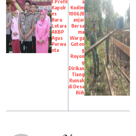
t Profil
a
Kapolr
Kodim
es
1006/B
Baru
anjar
Lotara
Bersa
AKBP
ma
Agus
Warga
Purwa
Goton
nta
g
Royon
g
Dirikan
Tiang
Rumah
di Desa
Biih