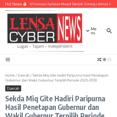
Lewati ke konten
Hot News
Danramil Purwosari Apresiasi Masjid Sekolah, Dorong Lahirnya Gener
Me
nu
Home
/
Daerah
/
Sekda Miq Gite Hadiri Paripurna Hasil Penetapan
Gubernur dan Wakil Gubernur Terpilih Periode 2025-2030
Daerah
Sekda Miq Gite Hadiri Paripurna
Hasil Penetapan Gubernur dan
Wakil Gubernur Terpilih Periode