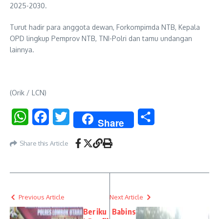
2025-2030.
Turut hadir para anggota dewan, Forkompimda NTB, Kepala
OPD lingkup Pemprov NTB, TNI-Polri dan tamu undangan
lainnya.
(Orik / LCN)
WhatsApp
Facebook
Twitter
Share
Share
Share this Article
Previous Article
Next Article
Beriku
Babins