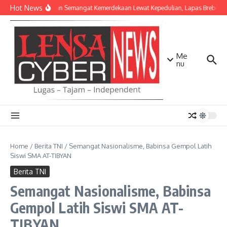
Lewati ke konten
Hot News
Menyalakan Semangat Kemerdekaan Lewat Kepedulian, Lapas Brebes S
Me
nu
Home
/
Berita TNI
/
Semangat Nasionalisme, Babinsa Gempol Latih
Siswi SMA AT-TIBYAN
Berita TNI
Semangat Nasionalisme, Babinsa
Gempol Latih Siswi SMA AT-
TIBYAN