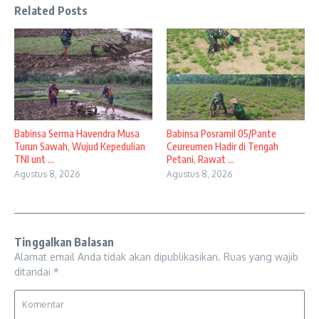
Related Posts
Babinsa Serma Havendra Musa
Babinsa Posramil 05/Pante
Turun Sawah, Wujud Kepedulian
Ceureumen Hadir di Tengah
TNI unt ...
Petani, Rawat ...
Agustus 8, 2026
Agustus 8, 2026
Tinggalkan Balasan
Alamat email Anda tidak akan dipublikasikan.
Ruas yang wajib
ditandai
*