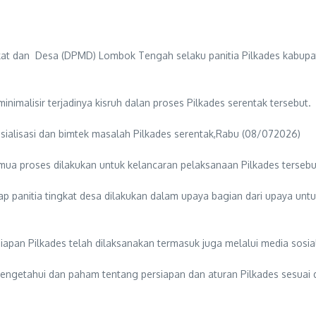
t dan Desa (DPMD) Lombok Tengah selaku panitia Pilkades kabupat
inimalisir terjadinya kisruh dalan proses Pilkades serentak tersebut.
sialisasi dan bimtek masalah Pilkades serentak,Rabu (08/072026)
emua proses dilakukan untuk kelancaran pelaksanaan Pilkades tersebu
ap panitia tingkat desa dilakukan dalam upaya bagian dari upaya un
siapan Pilkades telah dilaksanakan termasuk juga melalui media sosi
ngetahui dan paham tentang persiapan dan aturan Pilkades sesuai d