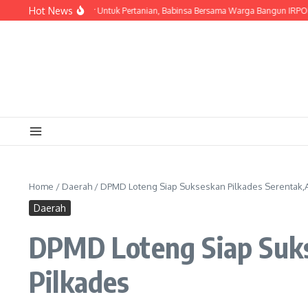
Lewati ke konten
Hot News
NI AD Manunggal Air Untuk Pertanian, Babinsa Bersama Warga Bangun IRPOM Li
Home
/
Daerah
/
DPMD Loteng Siap Sukseskan Pilkades Serentak,Ant
Daerah
DPMD Loteng Siap Sukse
Pilkades