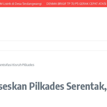
strik di Desa Sindangwangi
DENMA BRIGIF TP 31/PS GERAK CEPAT ATASI K
isifasi Kisruh Pilkades
skan Pilkades Serentak,A