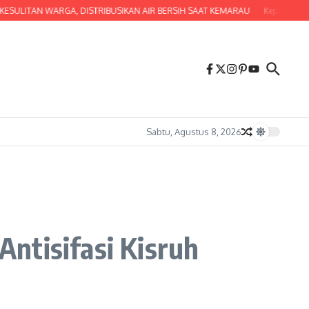
ESULITAN WARGA, DISTRIBUSIKAN AIR BERSIH SAAT KEMARAU
Kepala BPOKK D
Sabtu, Agustus 8, 2026
ntisifasi Kisruh