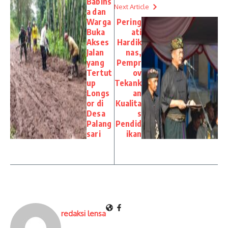
Babins
Next Article
a dan
Warga
Pering
Buka
ati
Akses
Hardik
Jalan
nas,
yang
Pempr
Tertut
ov
up
Tekank
Longs
an
or di
Kualita
Desa
s
Palang
Pendid
sari
ikan
redaksi lensa