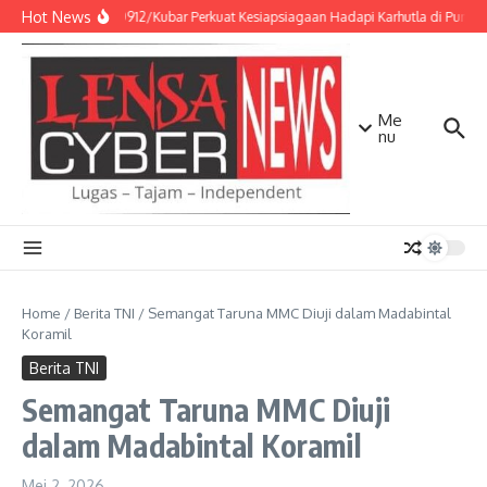
Lewati ke konten
Hot News
Kodim 0912/Kubar Perkuat Kesiapsiagaan Hadapi Karhutla di Punca
Me
nu
Home
/
Berita TNI
/
Semangat Taruna MMC Diuji dalam Madabintal
Koramil
Berita TNI
Semangat Taruna MMC Diuji
dalam Madabintal Koramil
Mei 2, 2026