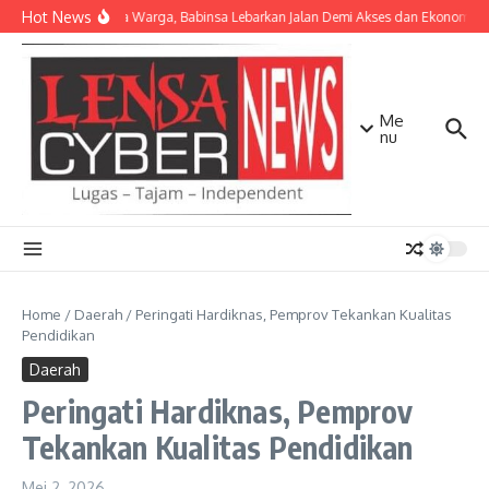
Lewati ke konten
Hot News
Bersama Warga, Babinsa Lebarkan Jalan Demi Akses dan Ekonomi Ma
Me
nu
Home
/
Daerah
/
Peringati Hardiknas, Pemprov Tekankan Kualitas
Pendidikan
Daerah
Peringati Hardiknas, Pemprov
Tekankan Kualitas Pendidikan
Mei 2, 2026