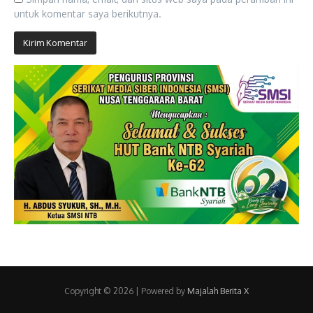
untuk komentar saya berikutnya.
Copyright © 2026 | Powered by
Majalah Berita X