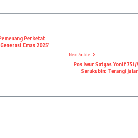
 Pemenang Perketat
Generasi Emas 2025’
Next Article
Pos Iwur Satgas Yonif 751
Serukubin: Terangi Jal