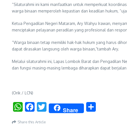
“Silaturahmi ini kami manfaatkan untuk memperkuat koordinasi,
warga binaan memperoleh kepastian dan keadilan hukum, “ujar
Ketua Pengadilan Negeri Mataram, Ary Wahyu Irawan, menyambu
menciptakan pelayanan peradilan yang profesional dan respon
“Warga binaan tetap memiliki hak-hak hukum yang harus dihorma
dapat dirasakan langsung oleh warga binaan,”tambah Ary.
Melalui silaturahmi ini, Lapas Lombok Barat dan Pengadilan 
dan fungsi masing-masing lembaga diharapkan dapat berjalan
(Orik / LCN)
WhatsApp
Facebook
Twitter
Share
Share
Share this Article