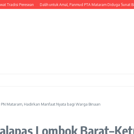
isi Peresean
Dalih untuk Amal, Panmud PTA Mataram Diduga Sunat Bantuan PI
a PN Mataram, Hadirkan Manfaat Nyata bagi Warga Binaan
 Kalapas Lombok Barat–Ke