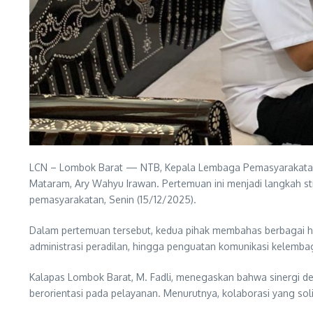
LCN – Lombok Barat — NTB, Kepala Lembaga Pemasyarakatan (K
Mataram, Ary Wahyu Irawan. Pertemuan ini menjadi langkah s
pemasyarakatan, Senin (15/12/2025).
Dalam pertemuan tersebut, kedua pihak membahas berbagai hal
administrasi peradilan, hingga penguatan komunikasi kelemba
Kalapas Lombok Barat, M. Fadli, menegaskan bahwa sinergi 
berorientasi pada pelayanan. Menurutnya, kolaborasi yang so