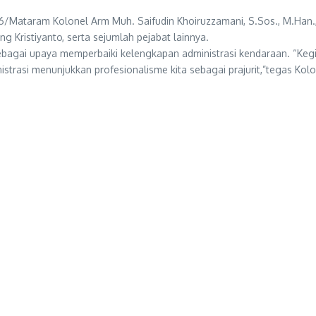
06/Mataram Kolonel Arm Muh. Saifudin Khoiruzzamani, S.Sos., M.H
 Kristiyanto, serta sejumlah pejabat lainnya.
agai upaya memperbaiki kelengkapan administrasi kendaraan. “Kegia
trasi menunjukkan profesionalisme kita sebagai prajurit,”tegas Kolo