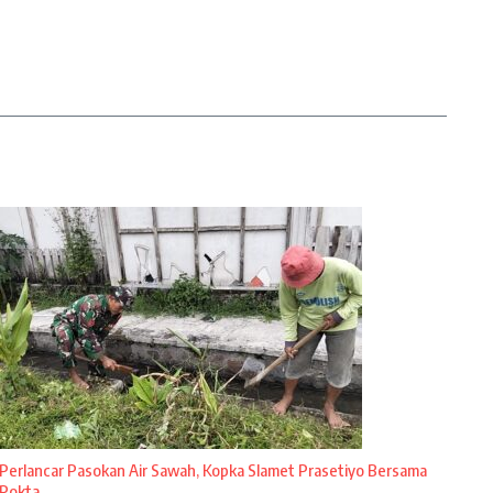
Perlancar Pasokan Air Sawah, Kopka Slamet Prasetiyo Bersama
Pokta ...