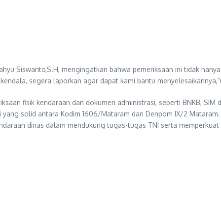
yu Siswanto,S.H, mengingatkan bahwa pemeriksaan ini tidak hanya b
 kendala, segera laporkan agar dapat kami bantu menyelesaikannya,”
saan fisik kendaraan dan dokumen administrasi, seperti BNKB, SIM d
i yang solid antara Kodim 1606/Mataram dan Denpom IX/2 Mataram.
araan dinas dalam mendukung tugas-tugas TNI serta memperkuat nilai