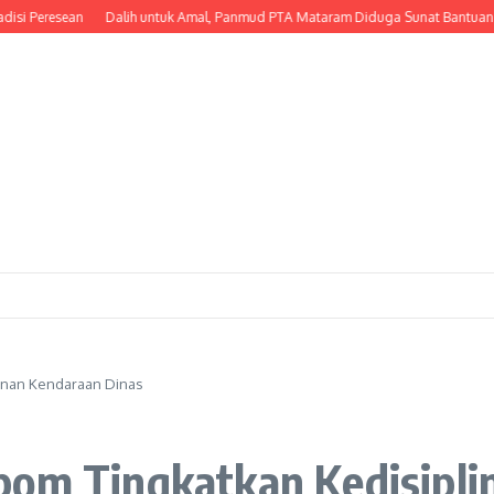
resean
Dalih untuk Amal, Panmud PTA Mataram Diduga Sunat Bantuan PIP Yaya
inan Kendaraan Dinas
pom Tingkatkan Kedisipli