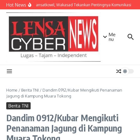
Lewati ke konten
Hot News
Bekali Dansatkowil, Wakasad Tekankan Pentingnya Komunikasi
Ke
Me
nu
Home
/
Berita TNI
/
Dandim 0912/Kubar Mengikuti Penanaman
Jagung di Kampung Muara Tokong
Berita TNI
Dandim 0912/Kubar Mengikuti
Penanaman Jagung di Kampung
Muara Tokong