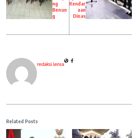
ng
Kendar
Benun
aan
g
Dinas
redaksi lensa
Related Posts